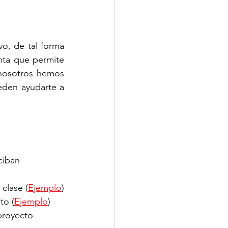
o, de tal forma 
ta que permite 
 nosotros hemos 
den ayudarte a 
ciban 
 clase (
Ejemplo
)
to (
Ejemplo
)
proyecto 