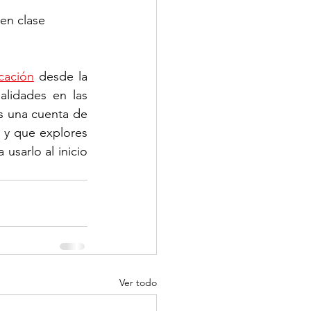
en clase 
cación
 desde la 
cuenta creada con el dominio del colegio, o aprender sobre las funcionalidades en las 
s una cuenta de 
n y que explores 
sarlo al inicio 
Ver todo