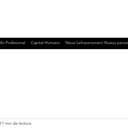
llo Profesional
Capital Humano
Neue Lehrpersonen/ Nuevo perso
4
1 min de lectura