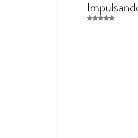
Impulsando
Obtuvo NaN de 5 es