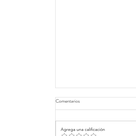
Comentarios
Agrega una calificación
Pensar la tecnología