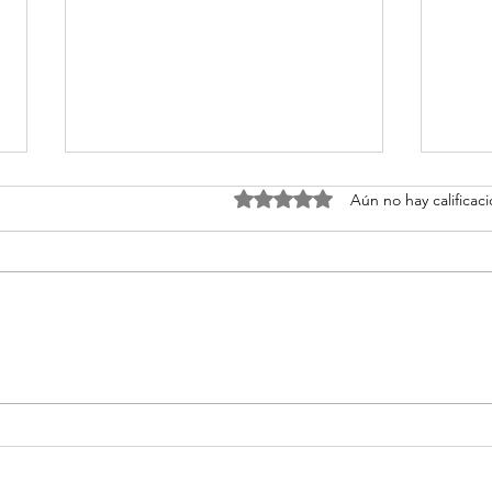
Obtuvo 0 de 5 estrellas.
Aún no hay calificac
Sondeos en Outlook: optimiza la
¿Apro
coordinación de tu equipo
aula?