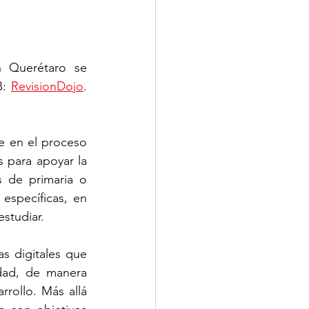
n Querétaro se 
: 
RevisionDojo
. 
e en el proceso 
 para apoyar la 
de primaria o 
específicas, en 
studiar. 
s digitales que 
ad, de manera 
ollo. Más allá 