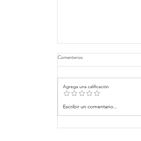
Comentarios
Agrega una calificación
Pensar la tecnología
Escribir un comentario...