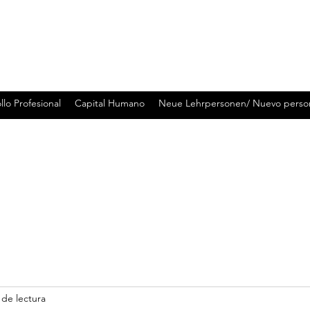
llo Profesional
Capital Humano
Neue Lehrpersonen/ Nuevo perso
 de lectura