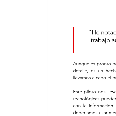
 "He notado que los alumnos están más motivados al estudio o 
trabajo a
Aunque es pronto par
detalle, es un hec
llevamos a cabo el p
Este piloto nos lle
tecnológicas pueden
con la información 
deberíamos usar men