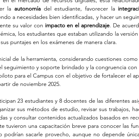
en el mercado de recursos digitales, está relacionado
er la 
autonomía 
del estudiante, favorecer la 
integrac
ndo a necesidades bien identificadas, y hacer un seguim
ente su valor con 
impacto en el aprendizaje
. De acuerd
mica, los estudiantes que estaban utilizando la versión 
 sus puntajes en los exámenes de manera clara.
inicial de la herramienta, considerando cuestiones como 
el seguimiento y soporte brindado y la congruencia con 
loto para el Campus con el objetivo de fortalecer el apr
partir de noviembre 2025.
rticipan 23 estudiantes y 8 docentes de las diferentes asi
izar sus métodos de estudio, revisar sus trabajos, hac
as y consultar contenidos actualizados basados en recu
e tuvieron una capacitación breve para conocer las fun
o podrían sacarle provecho, aunque no depende única