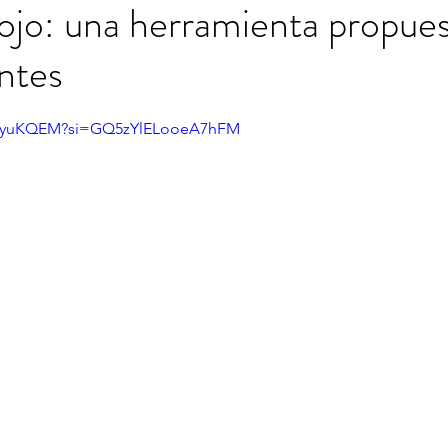
jo: una herramienta propues
antes
trellas.
4KEyuKQEM?si=GQ5zYlELooeA7hFM