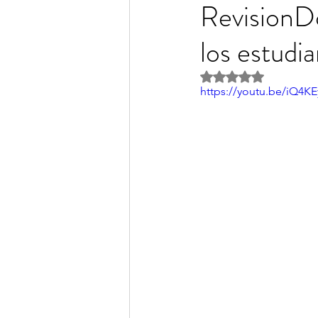
RevisionDo
los estudi
Obtuvo NaN de 5 es
https://youtu.be/iQ