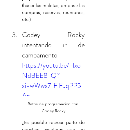
(hacer las maletas, preparar las 
compras, reservas, reuniones, 
etc.)
Codey Rocky 
intentando ir de 
campamento
https://youtu.be/Hxo
NdBEE8-Q?
si=wWws7_FlFJqPP5
Ap
Retos de programación con 
Codey Rocky
¿Es posible recrear parte de 
nuestras aventuras con un 