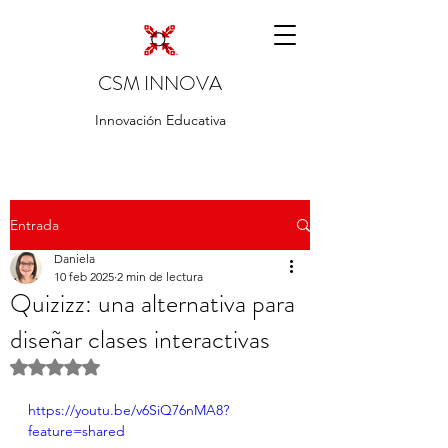
CSM INNOVA
Innovación Educativa
Entrada
Daniela
10 feb 2025
2 min de lectura
Quizizz: una alternativa para
diseñar clases interactivas
Obtuvo NaN de 5 estrellas.
https://youtu.be/v6SiQ76nMA8?
feature=shared